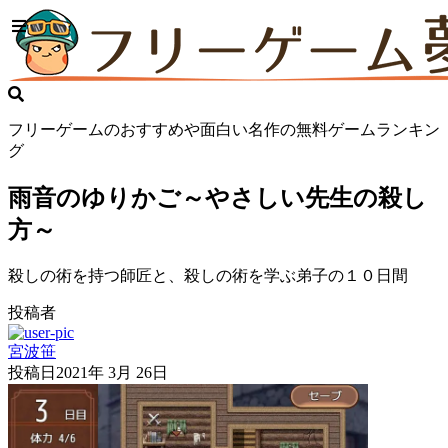
フリーゲームのおすすめや面白い名作の無料ゲームランキン
グ
雨音のゆりかご～やさしい先生の殺し
方～
殺しの術を持つ師匠と、殺しの術を学ぶ弟子の１０日間
投稿者
宮波笹
投稿日
2021年 3月 26日