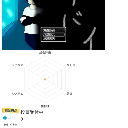
投票受付中
0