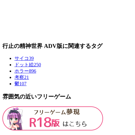
行止の精神世界 ADV版に関連するタグ
サイコ
39
ドット絵
250
ホラー
896
考察
21
鬱
107
雰囲気の近いフリーゲーム