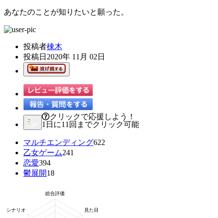
あなたのことが知りたいと願った。
投稿者
棟木
投稿日
2020年 11月 02日
クリックで応援しよう！
1日に11回までクリック可能
マルチエンディング
622
乙女ゲーム
241
恋愛
394
鬱展開
18