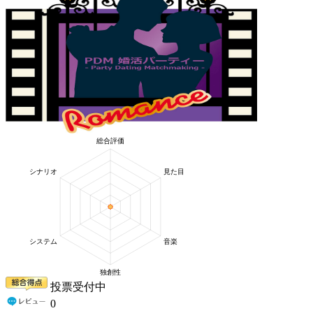
投票受付中
0