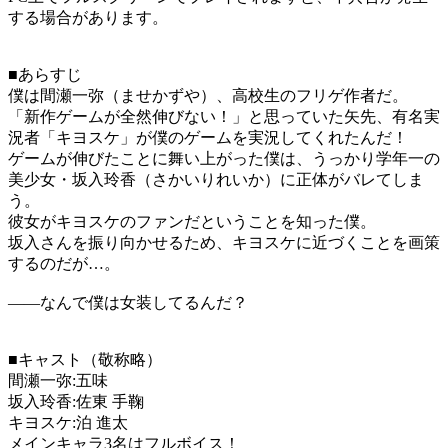
する場合があります。
■あらすじ
僕は間瀬一弥（ませかずや）、高校生のフリゲ作者だ。
「新作ゲームが全然伸びない！」と思っていた矢先、有名実
況者「キヨスケ」が僕のゲームを実況してくれたんだ！
ゲームが伸びたことに舞い上がった僕は、うっかり学年一の
美少女・坂入玲香（さかいりれいか）に正体がバレてしま
う。
彼女がキヨスケのファンだということを知った僕。
坂入さんを振り向かせるため、キヨスケに近づくことを画策
するのだが…。
――なんで僕は女装してるんだ？
■キャスト（敬称略）
間瀬一弥:五味
坂入玲香:佐東 手鞠
キヨスケ:泊 進太
メインキャラ3名はフルボイス！