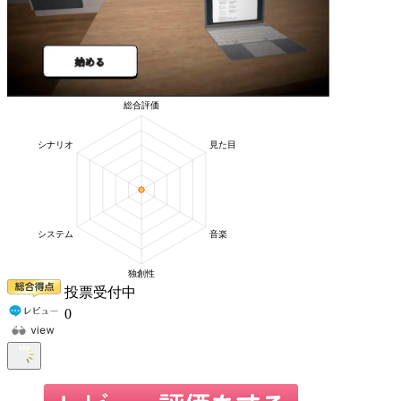
投票受付中
0