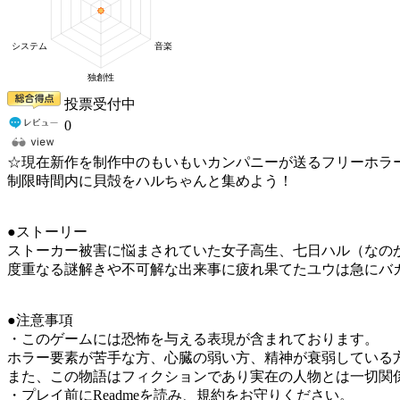
投票受付中
0
☆現在新作を制作中のもいもいカンパニーが送るフリーホラ
制限時間内に貝殻をハルちゃんと集めよう！
●ストーリー
ストーカー被害に悩まされていた女子高生、七日ハル（なの
度重なる謎解きや不可解な出来事に疲れ果てたユウは急にバカンス
●注意事項
・このゲームには恐怖を与える表現が含まれております。
ホラー要素が苦手な方、心臓の弱い方、精神が衰弱している
また、この物語はフィクションであり実在の人物とは一切関
・プレイ前にReadmeを読み、規約をお守りください。