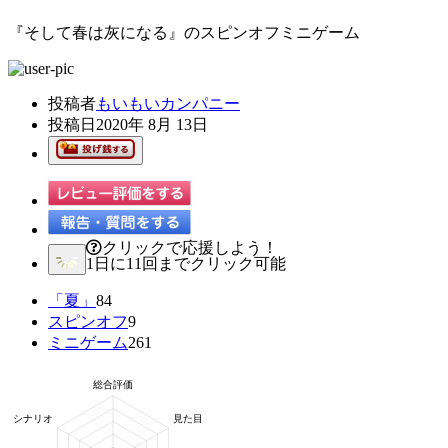
『そして春は灰になる』のスピンオフミニゲーム
投稿者
もいもいカンパニー
投稿日
2020年 8月 13日
クリックで応援しよう！
1日に11回までクリック可能
「夏」
84
スピンオフ
9
ミニゲーム
261