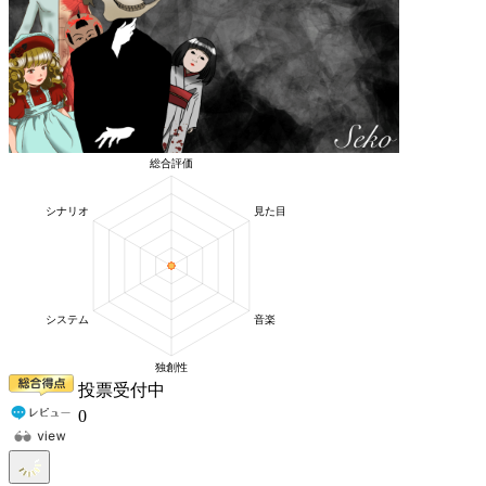
投票受付中
0