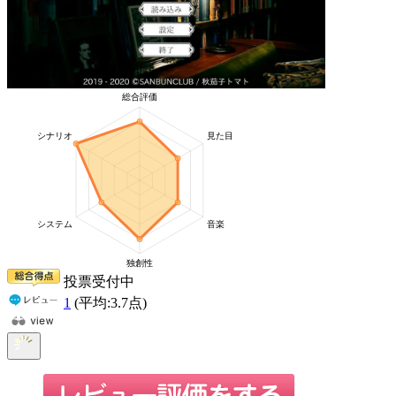
投票受付中
1
(平均:
3.7
点)