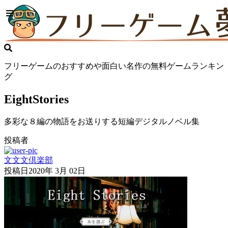
フリーゲームのおすすめや面白い名作の無料ゲームランキン
グ
EightStories
多彩な８編の物語をお送りする短編デジタルノベル集
投稿者
文文文倶楽部
投稿日
2020年 3月 02日