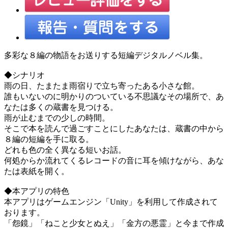
多彩な８編の物語をお送りする短編デジタルノベル集。
◆シナリオ
雨の日、たまたま雨宿りで立ち寄ったある小さな館。
誰もいないのに明かりのついている不思議なその場所で、あ
なたは多くの蔵書を見つける。
雨が止むまでの少しの時間。
そこで本を読んで過ごすことにしたあなたは、蔵書の中から
８編の短編を手に取る。
どれも色の全く異なる短いお話。
何処からか流れてくるレコードの音に耳を傾けながら、あな
たは表紙を開く。
◆本アプリの特色
本アプリはゲームエンジン「Unity」を利用して作成されて
おります。
「怨鏡」「ねこと少女とぬえ」「金方の悪霊」と今まで作成