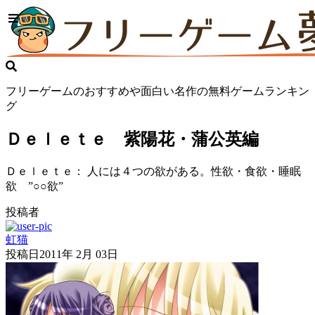
フリーゲームのおすすめや面白い名作の無料ゲームランキン
グ
Ｄｅｌｅｔｅ 紫陽花・蒲公英編
Ｄｅｌｅｔｅ： 人には４つの欲がある。性欲・食欲・睡眠
欲 ”○○欲”
投稿者
虹猫
投稿日
2011年 2月 03日