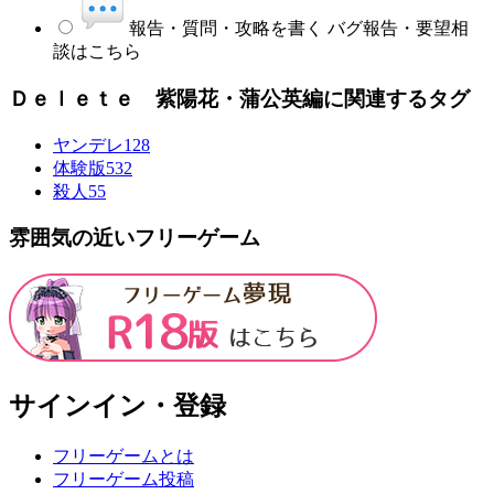
報告・質問・攻略を書く
バグ報告・要望相
談はこちら
Ｄｅｌｅｔｅ 紫陽花・蒲公英編に関連するタグ
ヤンデレ
128
体験版
532
殺人
55
雰囲気の近いフリーゲーム
サインイン・登録
フリーゲームとは
フリーゲーム投稿