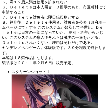
５、満１２歳未満は使用を許されない
６、Ｄｅｌｅｔｅは本人照合ＩＤ提示のもと、市区町村にて
申請すること
７、Ｄｅｌｅｔｅ対象者は即日銃殺刑とする
８、処刑後、Ｄｅｌｅｔｅ使用者、対象者を公表（政府ホー
ムページにて）する このシステムが普及して半世紀。Ｄｅ
ｌｅｔｅは日常の一部になっていた。 差別・迫害からいじ
め。このシステムの導入後それらは減少の一途をたどる。
Ｄｅｌｅｔｅされたくない。理由はそれだけである。
ヤンデレノベルゲーム。体験版です。３０分程度で終わりま
す。
本編は１８禁作品になります。
製品版は２０１１年２月６日に販売予定。
スクリーンショット１