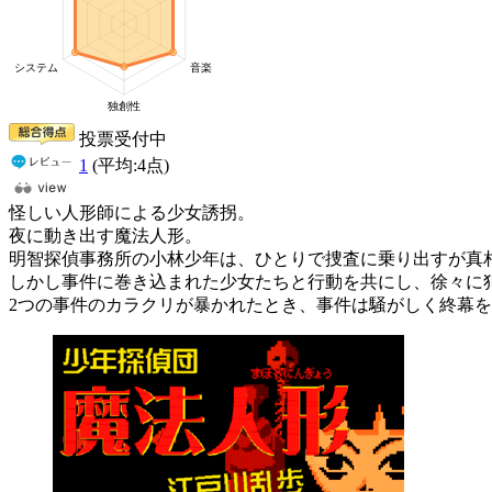
投票受付中
1
(平均:
4
点)
怪しい人形師による少女誘拐。
夜に動き出す魔法人形。
明智探偵事務所の小林少年は、ひとりで捜査に乗り出すが真
しかし事件に巻き込まれた少女たちと行動を共にし、徐々に
2つの事件のカラクリが暴かれたとき、事件は騒がしく終幕