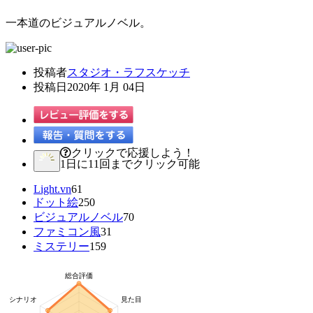
一本道のビジュアルノベル。
投稿者
スタジオ・ラフスケッチ
投稿日
2020年 1月 04日
クリックで応援しよう！
1日に11回までクリック可能
Light.vn
61
ドット絵
250
ビジュアルノベル
70
ファミコン風
31
ミステリー
159