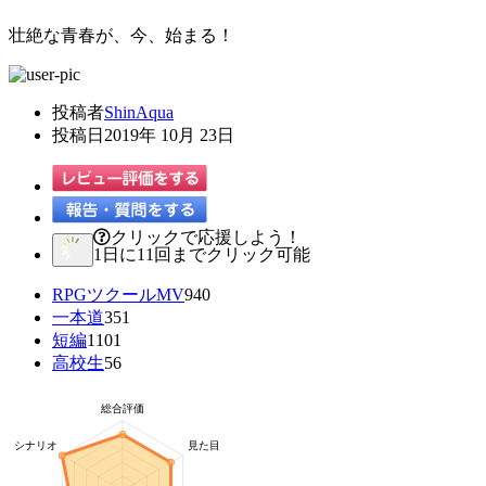
壮絶な青春が、今、始まる！
投稿者
ShinAqua
投稿日
2019年 10月 23日
クリックで応援しよう！
1日に11回までクリック可能
RPGツクールMV
940
一本道
351
短編
1101
高校生
56