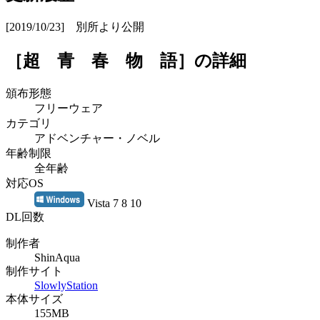
[2019/10/23] 別所より公開
［超 青 春 物 語］
の詳細
頒布形態
フリーウェア
カテゴリ
アドベンチャー・ノベル
年齢制限
全年齢
対応OS
Vista 7 8 10
DL回数
制作者
ShinAqua
制作サイト
SlowlyStation
本体サイズ
155MB