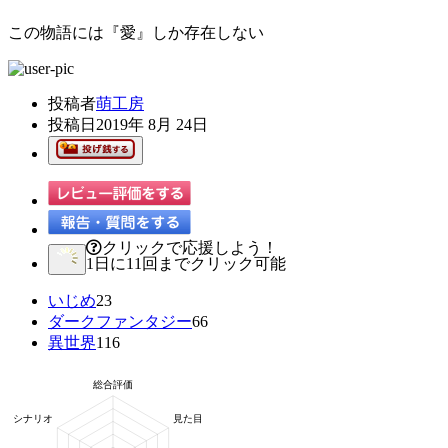
この物語には『愛』しか存在しない
投稿者
萌工房
投稿日
2019年 8月 24日
クリックで応援しよう！
1日に11回までクリック可能
いじめ
23
ダークファンタジー
66
異世界
116