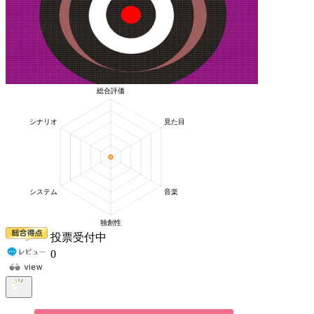
投票受付中
0