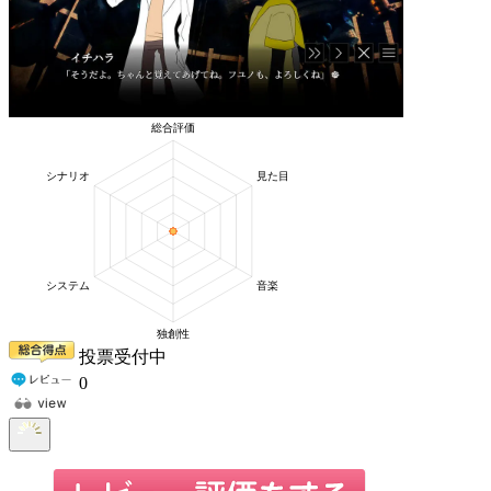
投票受付中
0