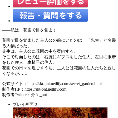
――私は、花園で目を覚ます
花園で目を覚ました主人公の前にいたのは、「先生」と名乗
る人物だった。
先生は、主人公に花園の中を案内する。
そこで対面したのは、右腕にギプスをした住人、左目に眼帯
をした住人、車椅子の住人。
花園での日々を過ごすうち、主人公は花園の住人たちと親し
くなるが……
公式サイト：https://skt-pnt.netlify.com/secret_garden.html
制作者HP：https://skt-pnt.netlify.com
制作者Twitter：@skt_pnt
プレイ画面２