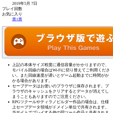
2019年5月 7日
プレイ回数
お気に入り
票
1
票
上記の本体サイズ程度に通信容量がかかりますので、
モバイル回線の場合はWi-Fiに切り替えてご利用くださ
い。また回線速度が遅いとゲーム起動までに時間がか
かる場合があります。
セーブデータはお使いのブラウザに保存されます。ブ
ラウザのキャッシュをクリアするとデータが消えてし
まうこともありますのでご注意ください。
RPGツクールやティラノビルダー作品の場合は、仕様
上セーブデータ領域がドメイン単位で共有されます。
当サイトでプレイする他の同ツール作品と共有されま