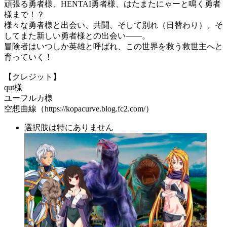
頑張る勇者様、HENTAI勇者様、はたまたにゃーと鳴く勇者
様まで！？
様々な勇者様と出会い、共闘、そして別れ（日替わり）、そ
してまた新しい勇者様との出会い――。
冒険者はいつしか英雄と呼ばれ、この世界を救う救世主へと
育っていく！
【クレジット】
qut様
ユーフルカ様
空想曲線（https://kopacurve.blog.fc2.com/）
選択肢は特にありません