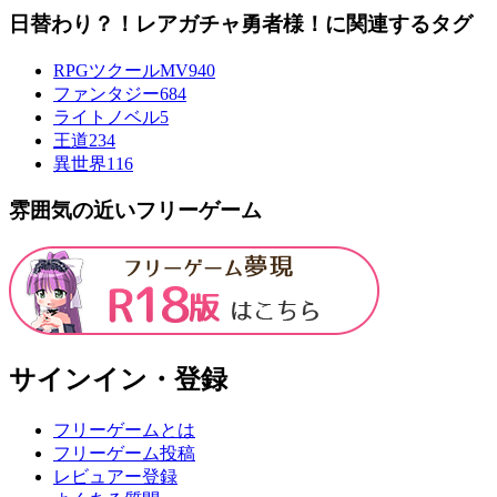
日替わり？！レアガチャ勇者様！に関連するタグ
RPGツクールMV
940
ファンタジー
684
ライトノベル
5
王道
234
異世界
116
雰囲気の近いフリーゲーム
サインイン・登録
フリーゲームとは
フリーゲーム投稿
レビュアー登録