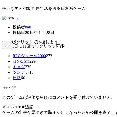
嫌いな男と強制同居生活を送る日常系ゲーム
投稿者
natl
投稿日
2019年 1月 28日
クリックで応援しよう！
1日に11回までクリック可能
RPGツクール2000
273
ほのぼの
229
ギャグ
230
ツンデレ
15
日常
60
このゲームは評価ならびにコメントを受け付けていません。
※2022/10/30追記
ゲームの出来が悪すぎて恥ずかしくなったため公開を終了し