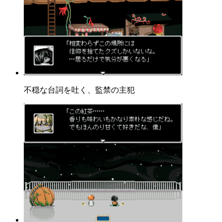
不穏な台詞を吐く、監禁の主犯