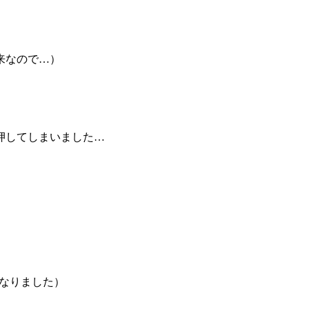
来なので…）
押してしまいました…
になりました）