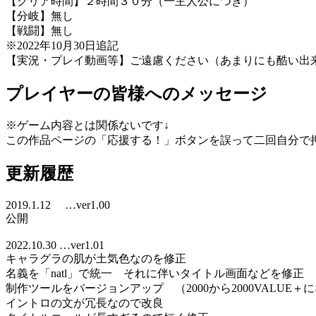
【クリア時間】２時間３０分（一主人公につき）
【分岐】無し
【戦闘】無し
※2022年10月30日追記
【実況・プレイ動画等】ご遠慮ください（あまりにも酷い出
プレイヤーの皆様へのメッセージ
※ゲーム内容とは関係ないです↓
この作品ページの「応援する！」ボタンを誤って二回自分で
更新履歴
2019.1.12 …ver1.00
公開
2022.10.30 …ver1.01
キャラグラの肌が土気色なのを修正
名義を「natl」で統一 それに伴いタイトル画面などを修正
制作ツールをバージョンアップ （2000から2000VALUE＋
イントロの文が冗長なので改良