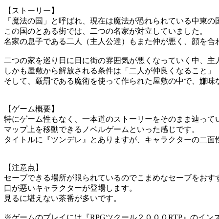
【ストーリー】
「魔法の国」と呼ばれ、現在は魔法が恐れられている中東の
この国のとある街では、二つの名家が対立していました。
名家の息子である二人（主人公達）もまた仲が悪く、顔を合
二つの家を巡り日に日に街の雰囲気が悪くなっていく中、主
しかも屋敷から解放される条件は「二人が仲良くなること」
そして、厳罰である魔術を使って作られた屋敷の中で、嫌味
【ゲーム概要】
特にゲーム性もなく、一本道のストーリーをそのまま辿って
マップ上を移動できるノベルゲームといった感じです。
タイトルに『ツンデレ』とありますが、キャラクターの二面
【注意点】
セーブできる場所が限られているのでこまめなセーブをおす
口が悪いキャラクターが登場します。
見るに堪えない茶番が多いです。
※ゲームのプレイには『RPGツクール２０００RTP』のイン