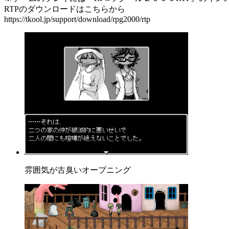
RTPのダウンロードはこちらから
https://tkool.jp/support/download/rpg2000/rtp
雰囲気が古臭いオープニング