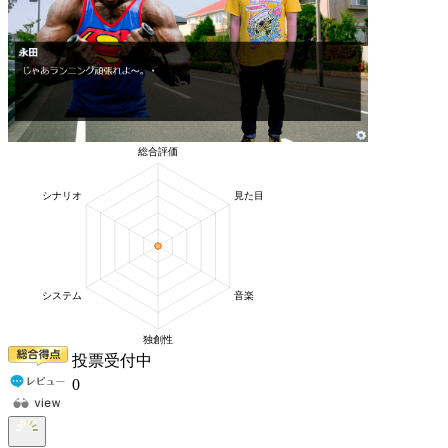
投票受付中
0