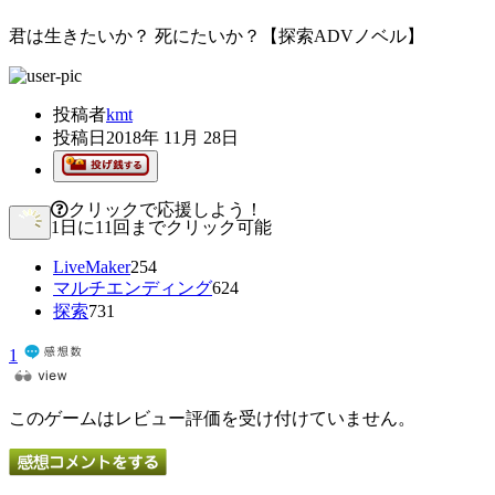
君は生きたいか？ 死にたいか？【探索ADVノベル】
投稿者
kmt
投稿日
2018年 11月 28日
クリックで応援しよう！
1日に11回までクリック可能
LiveMaker
254
マルチエンディング
624
探索
731
1
このゲームはレビュー評価を受け付けていません。