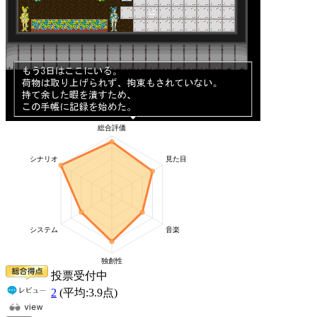
投票受付中
2
(平均:
3.9
点)