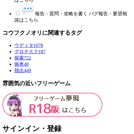
報告・質問・攻略を書く
バグ報告・要望相
談はこちら
コウフクノオリに関連するタグ
ウディタ
1078
グロテスク
187
探索
722
猟奇
40
脱出
449
雰囲気の近いフリーゲーム
サインイン・登録