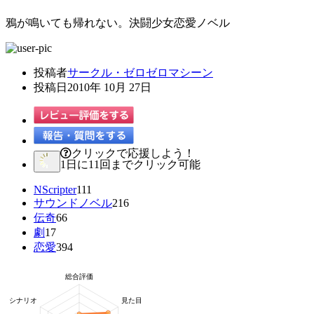
鴉が鳴いても帰れない。決闘少女恋愛ノベル
投稿者
サークル・ゼロゼロマシーン
投稿日
2010年 10月 27日
クリックで応援しよう！
1日に11回までクリック可能
NScripter
111
サウンドノベル
216
伝奇
66
劇
17
恋愛
394