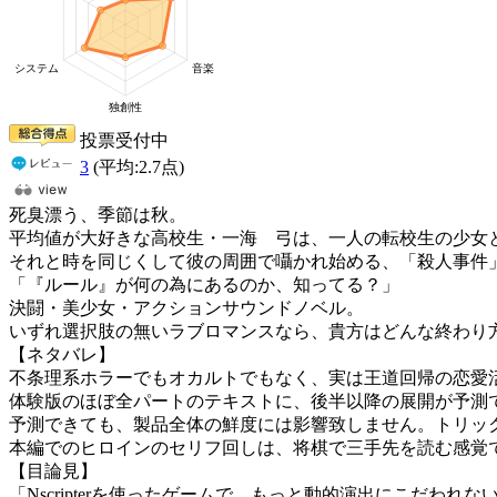
投票受付中
3
(平均:
2.7
点)
死臭漂う、季節は秋。
平均値が大好きな高校生・一海 弓は、一人の転校生の少女
それと時を同じくして彼の周囲で囁かれ始める、「殺人事件
「『ルール』が何の為にあるのか、知ってる？」
決闘・美少女・アクションサウンドノベル。
いずれ選択肢の無いラブロマンスなら、貴方はどんな終わり
【ネタバレ】
不条理系ホラーでもオカルトでもなく、実は王道回帰の恋愛
体験版のほぼ全パートのテキストに、後半以降の展開が予測
予測できても、製品全体の鮮度には影響致しません。トリッ
本編でのヒロインのセリフ回しは、将棋で三手先を読む感覚
【目論見】
「Nscripterを使ったゲームで、もっと動的演出にこだ