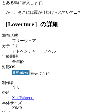
とある島に潜入します。
しかし、そこには罠が仕掛けられていて...？
［Loverture］
の詳細
頒布形態
フリーウェア
カテゴリ
アドベンチャー・ノベル
年齢制限
全年齢
対応OS
Vista 7 8 10
制作者
ＤＮ
SNS
X（Twitter）
本体サイズ
23MB