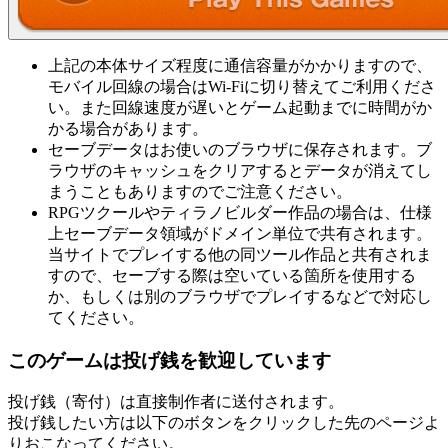
上記の本体サイズ程度に通信容量がかかりますので、
モバイル回線の場合はWi-Fiに切り替えてご利用くださ
い。また回線速度が遅いとゲーム起動までに時間がか
かる場合があります。
セーブデータはお使いのブラウザに保存されます。ブ
ラウザのキャッシュをクリアするとデータが消えてし
まうこともありますのでご注意ください。
RPGツクールやティラノビルダー作品の場合は、仕様
上セーブデータ領域がドメイン単位で共有されます。
当サイトでプレイする他の同ツール作品と共有されま
すので、セーブする際は空いている箇所を使用する
か、もしくは別のブラウザでプレイするなどで対応し
てください。
このゲームは投げ銭を歓迎しています
投げ銭（寄付）は直接制作者に送付されます。
投げ銭したい方は以下のボタンをクリックした先のページよ
りおこなってください。