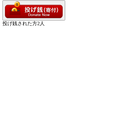
投げ銭された方
2
人