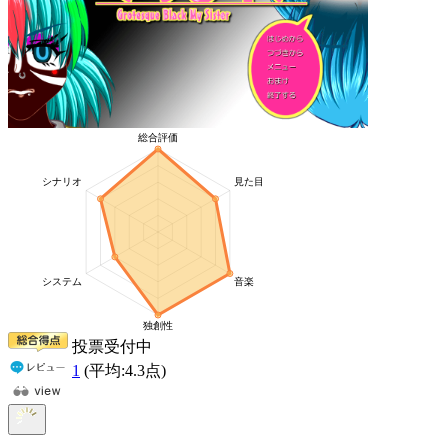
投票受付中
1
(平均:
4.3
点)