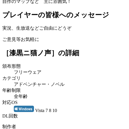
自作のマップなど 主に雰囲気！
プレイヤーの皆様へのメッセージ
実況、生放送などご自由にどうぞ
ご意見等お気軽に
［漆黒ニ猫ノ声］
の詳細
頒布形態
フリーウェア
カテゴリ
アドベンチャー・ノベル
年齢制限
全年齢
対応OS
Vista 7 8 10
DL回数
制作者