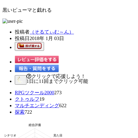
黒いピューマと戯れる
投稿者
（そるてぃむ～ん）
投稿日
2018年 1月 03日
クリックで応援しよう！
1日に11回までクリック可能
RPGツクール2000
273
クトゥルフ
19
マルチエンディング
622
探索
722