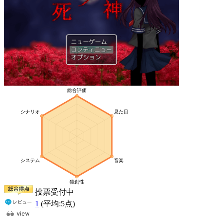
投票受付中
1
(平均:
5
点)