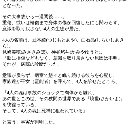
となった。
その大事故から一週間後……。
重傷、或いは軽傷まで身体の傷が回復したにも関わらず、
意識を取り戻さない4人の生徒が居た。
4人の名前は、辻本綾(つじもとあや)、白石晶(しらいしあき
ら)、
見崎美穂(みさきみほ)、神谷悠斗(かみやゆうと)。
『脳に損傷などもなく、意識を取り戻さない原因は不明』
それが、病院の診断だった。
意識が戻らず、病室で懇々と眠り続ける彼らを心配し、
家族達が巫女（霊能者）を呼んで、4人を診せたところ、
『4人の魂は事故のショックで肉体から離れ、
あの世とこの世、その狭間の世界である『境世(さかいよ)』
を彷徨っている。
そして、4人の魂は死神に狙われている』
と言う、事実が判明した。