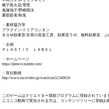
種子島火花/雪埜
鬼塚強子/野崎雨汰
裏部影美/秋兎
・素材協力等
プラグイン/トリアコンタン
ＢＧＭ効果音/甘茶の音楽工房、効果音ラボ、無料効果音、ぷ
・企画
ＰＬＡＳＴＩＣ ＬＡＢＥＬ
・ホームページ
https://ijimevr.tumblr.com/
・宣伝動画
http://www.nicovideo.jp/watch/sm32349026
このゲームはクリエイター奨励プログラムに登録されていま
ニコニコ動画で実況される方は、コンテンツツリーに登録お