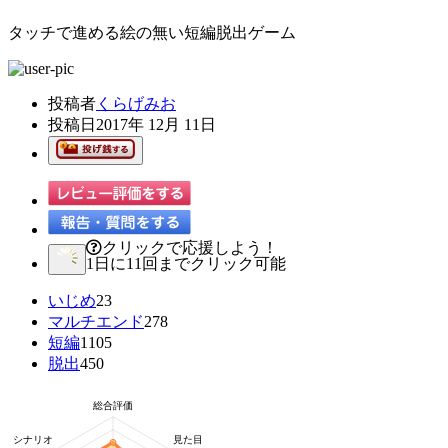
タッチで進める絵の無い短編脱出ゲーム
投稿者
くらげみお
投稿日
2017年 12月 11日
クリックで応援しよう！
1日に11回までクリック可能
いじめ
23
マルチエンド
278
短編
1105
脱出
450