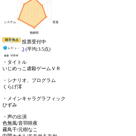
投票受付中
3
(平均:
3.5
点)
・タイトル
いじめっこ虐殺ゲームＶＲ
・シナリオ、プログラム
くらげ澪
・メインキャラグラフィック
ひずみ
・声の出演
色無風/音羽咲夜
霧鳥千/元樹なこ
中間カオル/モモサキモヤ