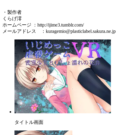
・製作者
くらげ澪
ホームページ ：http://ijime3.tumblr.com/
メールアドレス ：kuragemio@plasticlabel.sakura.ne.jp
タイトル画面