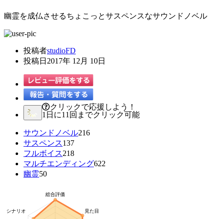
幽霊を成仏させるちょこっとサスペンスなサウンドノベル
投稿者
studioFD
投稿日
2017年 12月 10日
クリックで応援しよう！
1日に11回までクリック可能
サウンドノベル
216
サスペンス
137
フルボイス
218
マルチエンディング
622
幽霊
50