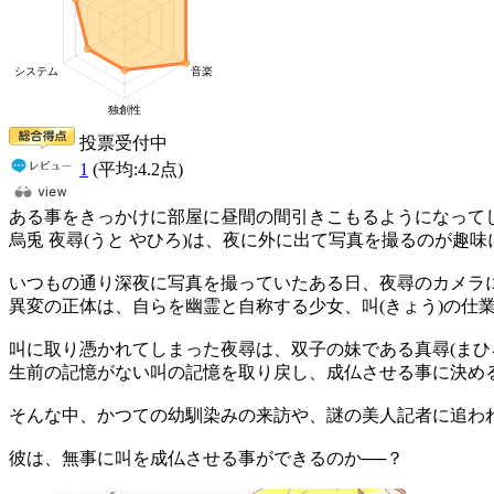
投票受付中
1
(平均:
4.2
点)
ある事をきっかけに部屋に昼間の間引きこもるようになって
烏兎 夜尋(うと やひろ)は、夜に外に出て写真を撮るのが趣
いつもの通り深夜に写真を撮っていたある日、夜尋のカメラ
異変の正体は、自らを幽霊と自称する少女、叫(きょう)の仕
叫に取り憑かれてしまった夜尋は、双子の妹である真尋(まひ
生前の記憶がない叫の記憶を取り戻し、成仏させる事に決め
そんな中、かつての幼馴染みの来訪や、謎の美人記者に追わ
彼は、無事に叫を成仏させる事ができるのか──？