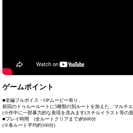
ゲームポイント
■全編フルボイス・OPムービー有り、
前回のトゥルールートに5種類の別ルートを加えた、マルチエン
(※作中に一部暴力的な表現を含みます(スチルイラスト等の
■プレイ時間 (全ルートクリアまで)約600分
(※各ルート平均約100分)