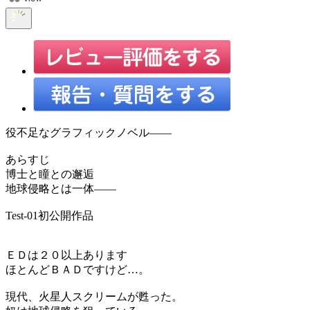
役不足なグラフィックノベル――
あらすじ
博士と瞳との邂逅
地球侵略とは一体――
Test-01初公開作品
ＥＤは２０以上あります
ほとんどＢＡＤですけど…。
現代、火星人スクリームが甦った。