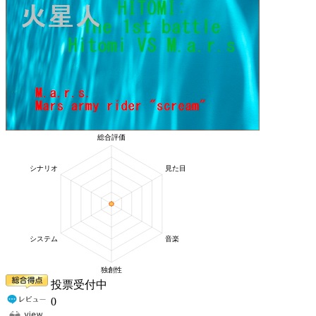
投票受付中
0