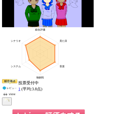
投票受付中
1
(平均:
3.8
点)