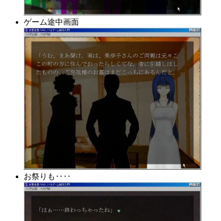
ゲーム途中画面
お祭りも‥‥