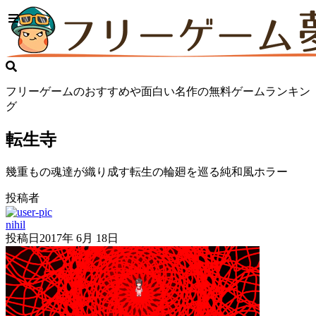
フリーゲームのおすすめや面白い名作の無料ゲームランキン
グ
転生寺
幾重もの魂達が織り成す転生の輪廻を巡る純和風ホラー
投稿者
nihil
投稿日
2017年 6月 18日