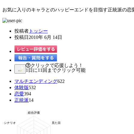
お気に入りのキャラとのハッピーエンドを目指す正統派の恋愛
投稿者
トッシー
投稿日
2010年 6月 14日
クリックで応援しよう！
1日に11回までクリック可能
マルチエンディング
622
体験版
532
恋愛
394
正統派
14