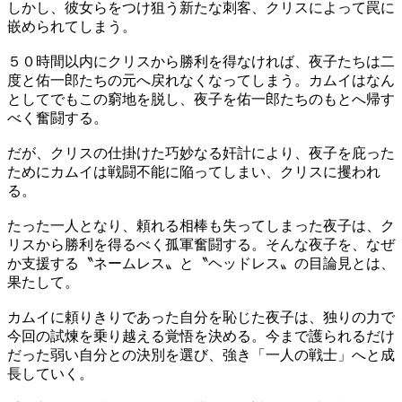
しかし、彼女らをつけ狙う新たな刺客、クリスによって罠に
嵌められてしまう。
５０時間以内にクリスから勝利を得なければ、夜子たちは二
度と佑一郎たちの元へ戻れなくなってしまう。カムイはなん
としてでもこの窮地を脱し、夜子を佑一郎たちのもとへ帰す
べく奮闘する。
だが、クリスの仕掛けた巧妙なる奸計により、夜子を庇った
ためにカムイは戦闘不能に陥ってしまい、クリスに攫われ
る。
たった一人となり、頼れる相棒も失ってしまった夜子は、ク
リスから勝利を得るべく孤軍奮闘する。そんな夜子を、なぜ
か支援する〝ネームレス〟と〝ヘッドレス〟の目論見とは、
果たして。
カムイに頼りきりであった自分を恥じた夜子は、独りの力で
今回の試煉を乗り越える覚悟を決める。今まで護られるだけ
だった弱い自分との決別を選び、強き「一人の戦士」へと成
長していく。