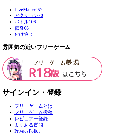
LiveMaker
253
アクション
70
バトル
106
伝奇
66
化け物
15
雰囲気の近いフリーゲーム
サインイン・登録
フリーゲームとは
フリーゲーム投稿
レビュアー登録
よくある質問
PrivacyPolicy