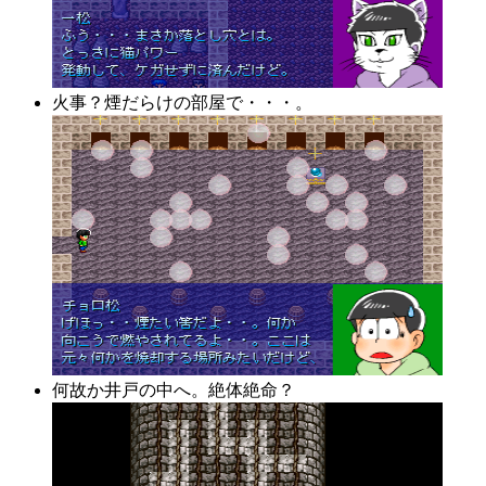
火事？煙だらけの部屋で・・・。
何故か井戸の中へ。絶体絶命？