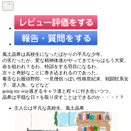
風土晶希は高校生になったばかりの平凡な少年。
の筈だったが、変な精神体達がやってきてからはもう大変。
命を狙われ？るわ、特訓をする羽目になるわ、
次々と奇妙なことに巻き込まれるのであった。
毒舌なお饅頭野郎、一見僧侶っぽい性格世紀末、戦闘狂系女
子、逆人魚、などなど
going my way過ぎるキャラ達と程々に付き合いつつ、
晶希は平穏な日々を取り戻すことはできるのか・・・！？
主人公は平凡な高校生、風土晶希