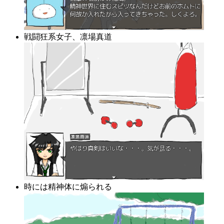
戦闘狂系女子、凛場真道
時には精神体に煽られる