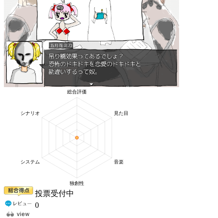
投票受付中
0