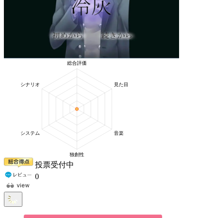
投票受付中
0