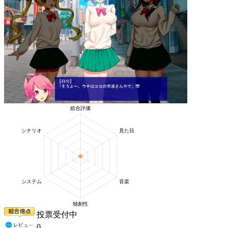
投票受付中
0