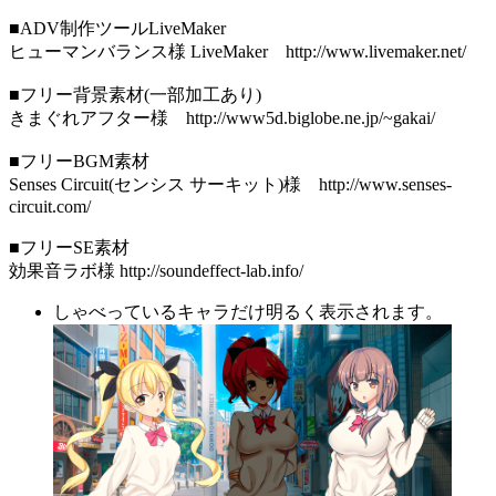
■ADV制作ツールLiveMaker
ヒューマンバランス様 LiveMaker http://www.livemaker.net/
■フリー背景素材(一部加工あり)
きまぐれアフター様 http://www5d.biglobe.ne.jp/~gakai/
■フリーBGM素材
Senses Circuit(センシス サーキット)様 http://www.senses-
circuit.com/
■フリーSE素材
効果音ラボ様 http://soundeffect-lab.info/
しゃべっているキャラだけ明るく表示されます。