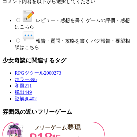
コメント内容を以下から選択してください
レビュー・感想を書く
ゲームの評価・感想
はこちら
報告・質問・攻略を書く
バグ報告・要望相
談はこちら
少女奇談に関連するタグ
RPGツクール2000
273
ホラー
896
和風
211
脱出
449
謎解き
402
雰囲気の近いフリーゲーム