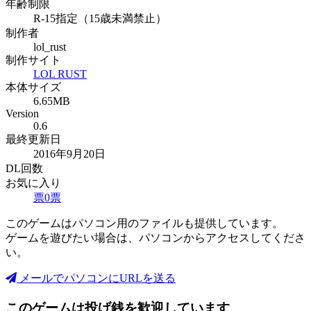
年齢制限
R-15指定（15歳未満禁止）
制作者
lol_rust
制作サイト
LOL RUST
本体サイズ
6.65MB
Version
0.6
最終更新日
2016年9月20日
DL回数
お気に入り
票
0
票
このゲームはパソコン用のファイルも提供しています。
ゲームを遊びたい場合は、パソコンからアクセスしてくださ
い。
メールでパソコンにURLを送る
このゲームは投げ銭を歓迎しています