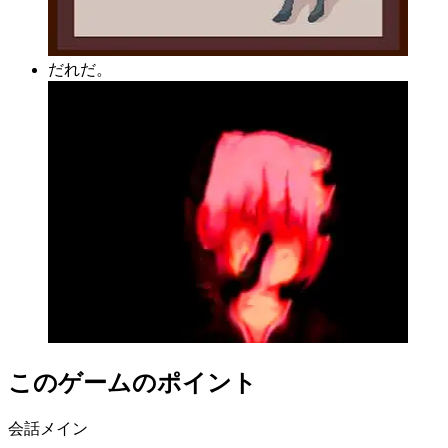
だれだ。
このゲームのポイント
会話メイン