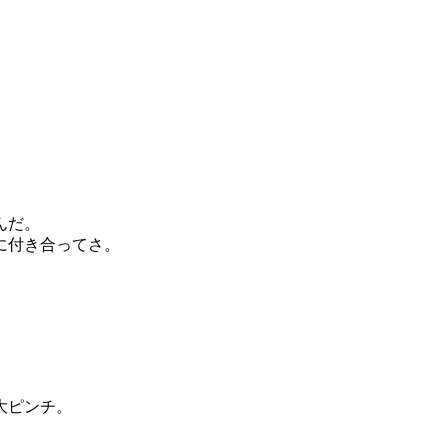
んだ。
に付き合ってさ。
大ピンチ。