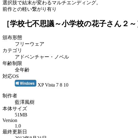
選択肢で結末が変わるマルチエンディング。
前作との軽い繋がり有り
［学校七不思議～小学校の花子さん２～
頒布形態
フリーウェア
カテゴリ
アドベンチャー・ノベル
年齢制限
全年齢
対応OS
XP Vista 7 8 10
制作者
藍澤風樹
本体サイズ
51MB
Version
1.0
最終更新日