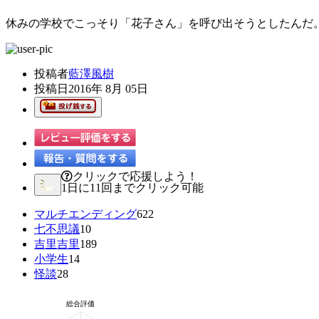
休みの学校でこっそり「花子さん」を呼び出そうとしたんだ
投稿者
藍澤風樹
投稿日
2016年 8月 05日
クリックで応援しよう！
1日に11回までクリック可能
マルチエンディング
622
七不思議
10
吉里吉里
189
小学生
14
怪談
28