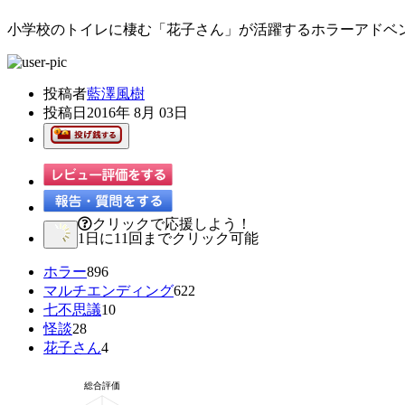
小学校のトイレに棲む「花子さん」が活躍するホラーアドベ
投稿者
藍澤風樹
投稿日
2016年 8月 03日
クリックで応援しよう！
1日に11回までクリック可能
ホラー
896
マルチエンディング
622
七不思議
10
怪談
28
花子さん
4