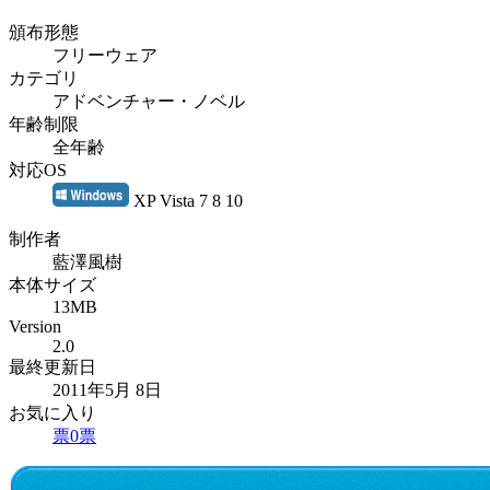
頒布形態
フリーウェア
カテゴリ
アドベンチャー・ノベル
年齢制限
全年齢
対応OS
XP Vista 7 8 10
制作者
藍澤風樹
本体サイズ
13MB
Version
2.0
最終更新日
2011年5月 8日
お気に入り
票
0
票