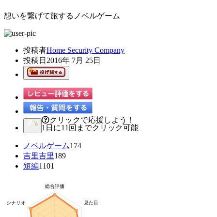
想いを繋げて旅するノベルゲーム
投稿者
Home Security Company
投稿日
2016年 7月 25日
クリックで応援しよう！
1日に11回までクリック可能
ノベルゲーム
174
吉里吉里
189
短編
1101