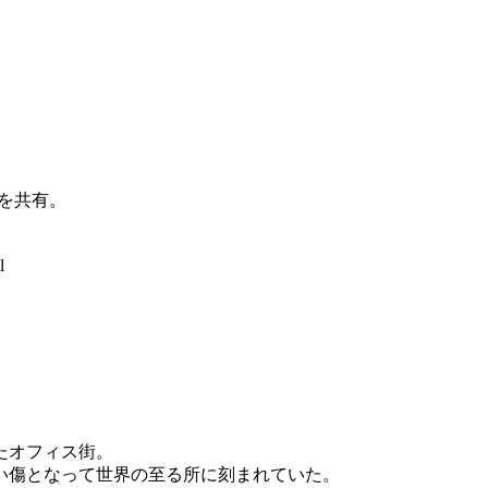
観を共有。
l
たオフィス街。
い傷となって世界の至る所に刻まれていた。