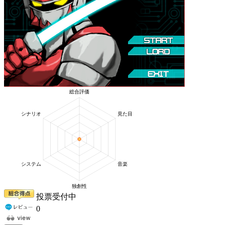
投票受付中
0