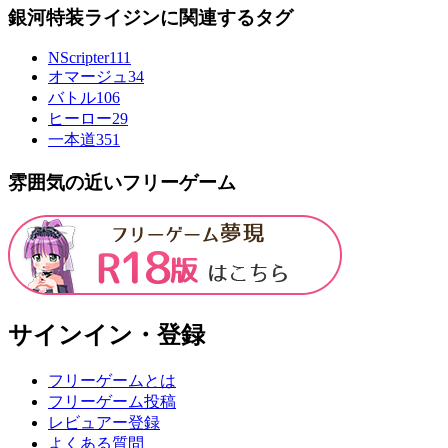
銀河特装ライジンに関連するタグ
NScripter
111
オマージュ
34
バトル
106
ヒーロー
29
一本道
351
雰囲気の近いフリーゲーム
サインイン・登録
フリーゲームとは
フリーゲーム投稿
レビュアー登録
よくある質問