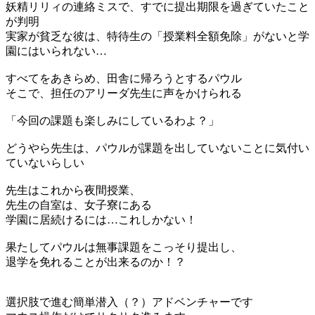
妖精リリィの連絡ミスで、すでに提出期限を過ぎていたこと
が判明
実家が貧乏な彼は、特待生の「授業料全額免除」がないと学
園にはいられない…
すべてをあきらめ、田舎に帰ろうとするパウル
そこで、担任のアリーダ先生に声をかけられる
「今回の課題も楽しみにしているわよ？」
どうやら先生は、パウルが課題を出していないことに気付い
ていないらしい
先生はこれから夜間授業、
先生の自室は、女子寮にある
学園に居続けるには…これしかない！
果たしてパウルは無事課題をこっそり提出し、
退学を免れることが出来るのか！？
選択肢で進む簡単潜入（？）アドベンチャーです