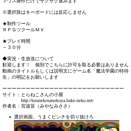
マウス操作だけでサクサク進みます
※選択肢はキーボードには反応しません
★制作ツール
ＲＰＧツクールＭＶ
★プレイ時間
～３０分
◆実況・生放送について
歓迎します！ 個別でこちらに許可を取る必要はありません
動画のタイトルもしくは説明文にゲーム名「魔法学園の特待
生」の明記をお願いします
ーーーーーーーーーーーーーーーーーーーーーーーーーー
サイト：とらねこさんの小屋
http://toranekosanokoya.bake-neko.net/
作者名：宮波笹（みやなみささ）
選択画面。うまくピンチを切り抜けろ