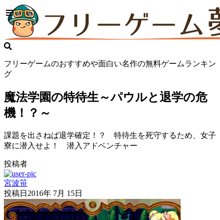
フリーゲームのおすすめや面白い名作の無料ゲームランキン
グ
魔法学園の特待生～パウルと退学の危
機！？～
課題を出さねば退学確定！？ 特待生を死守するため、女子
寮に潜入せよ！ 潜入アドベンチャー
投稿者
宮波笹
投稿日
2016年 7月 15日