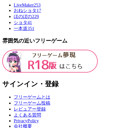
LiveMaker
253
おねショタ
17
ほのぼの
229
ショタ
41
一本道
351
雰囲気の近いフリーゲーム
サインイン・登録
フリーゲームとは
フリーゲーム投稿
レビュアー登録
よくある質問
PrivacyPolicy
会社概要