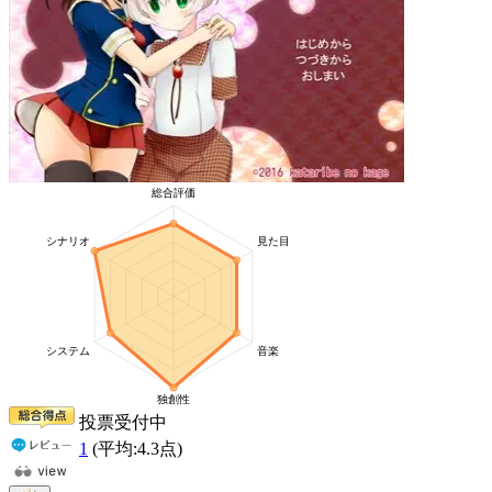
投票受付中
1
(平均:
4.3
点)