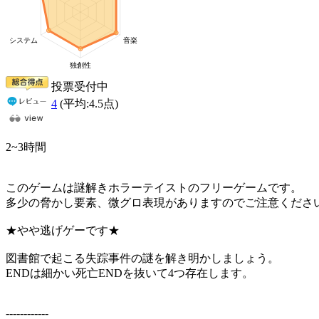
投票受付中
4
(平均:
4.5
点)
2~3時間
このゲームは謎解きホラーテイストのフリーゲームです。
多少の脅かし要素、微グロ表現がありますのでご注意くださ
★やや逃げゲーです★
図書館で起こる失踪事件の謎を解き明かしましょう。
ENDは細かい死亡ENDを抜いて4つ存在します。
------------