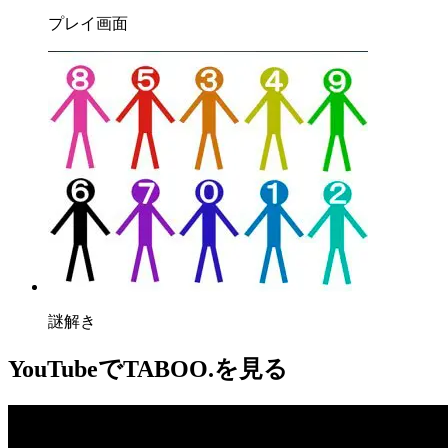
プレイ画面
謎解き
YouTube
でTABOO.を見る