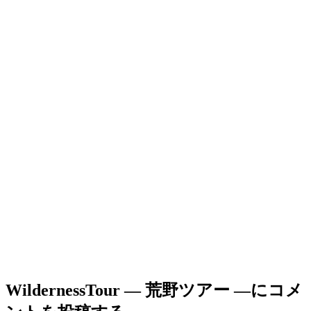
WildernessTour ― 荒野ツアー ―
にコメ