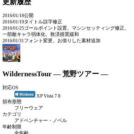
更新履歴
2016/01/18公開
2016/01/19タイトル誤字修正
2016/01/25ゴールポイント設置、マシンセッティング修正、
一部敵キャラ弱体化、救済措置緩和
2016/01/31フォント変更、お借りした素材追加
WildernessTour ― 荒野ツアー ―
対応OS
XP Vista 7 8
頒布形態
フリーウェア
カテゴリ
アドベンチャー・ノベル
年齢制限
全年齢