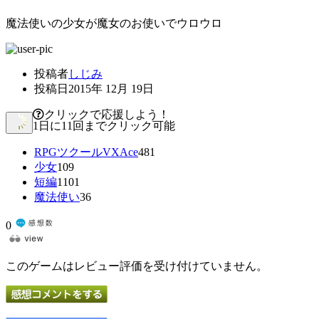
魔法使いの少女が魔女のお使いでウロウロ
投稿者
しじみ
投稿日
2015年 12月 19日
クリックで応援しよう！
1日に11回までクリック可能
RPGツクールVXAce
481
少女
109
短編
1101
魔法使い
36
0
このゲームはレビュー評価を受け付けていません。