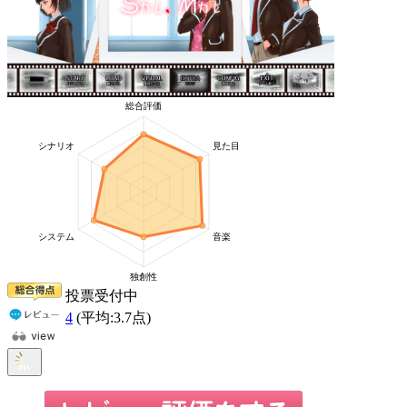
投票受付中
4
(平均:
3.7
点)