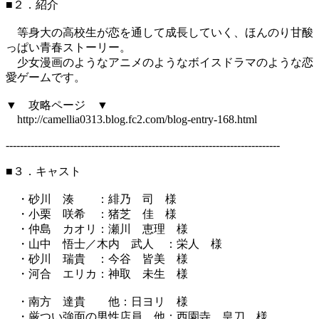
■２．紹介
等身大の高校生が恋を通して成長していく、ほんのり甘酸
っぱい青春ストーリー。
少女漫画のようなアニメのようなボイスドラマのような恋
愛ゲームです。
▼ 攻略ページ ▼
http://camellia0313.blog.fc2.com/blog-entry-168.html
-----------------------------------------------------------------------------
■３．キャスト
・砂川 湊 ：緋乃 司 様
・小栗 咲希 ：猪芝 佳 様
・仲島 カオリ：瀬川 恵理 様
・山中 悟士／木内 武人 ：栄人 様
・砂川 瑞貴 ：今谷 皆美 様
・河合 エリカ：神取 未生 様
・南方 達貴 他：日ヨリ 様
・厳つい強面の男性店員 他：西園寺 皇刀 様